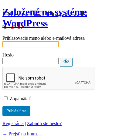
Založené na systéme
WordPress
Prihlasovacie meno alebo e-mailová adresa
Heslo
Zapamätať
Registrácia
|
Zabudli ste heslo?
← Prejsť na hmm…